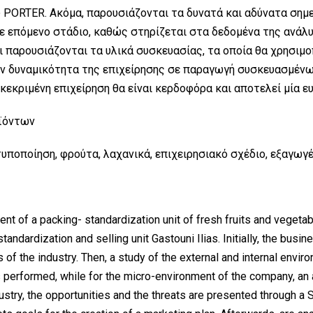
PORTER. Ακόμα, παρουσιάζονται τα δυνατά και αδύνατα σημεία
 επόμενο στάδιο, καθώς στηρίζεται στα δεδομένα της ανάλυσ
 παρουσιάζονται τα υλικά συσκευασίας, τα οποία θα χρησιμοπ
ν δυναμικότητα της επιχείρησης σε παραγωγή συσκευασμένων
γκεκριμένη επιχείρηση θα είναι κερδοφόρα και αποτελεί μία ε
οϊόντων
 τυποποίηση, φρούτα, λαχανικά, επιχειρησιακό σχέδιο, εξαγωγ
ment of a packing- standardization unit of fresh fruits and vege
standardization and selling unit Gastouni Ilias. Initially, the bu
 of the industry. Then, a study of the external and internal envi
 performed, while for the micro-environment of the company, an 
stry, the opportunities and the threats are presented through a 