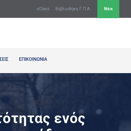
ra escort
Ankara escort
jojobet
Jojobet Giriş
Casibom Güncel Giriş
eClass
Βιβλιοθήκη Γ.Π.Α.
Νέα
ΣΕΙΣ
ΕΠΙΚΟΙΝΩΝΙΑ
τότητας ενός