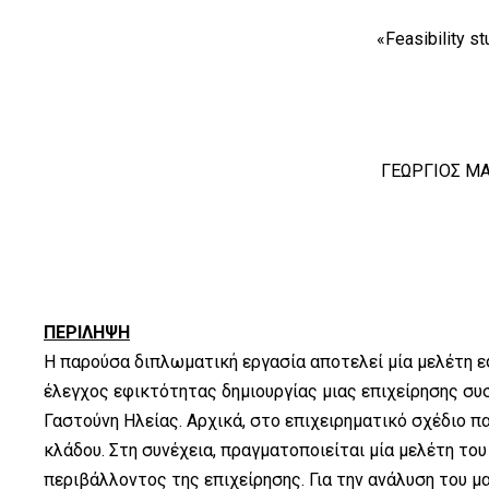
«Feasibility st
ΓΕΩΡΓΙΟΣ ΜΑ
ΠEΡΙΛΗΨΗ
Η παρούσα διπλωματική εργασία αποτελεί μία μελέτη ε
έλεγχος εφικτότητας δημιουργίας μιας επιχείρησης συ
Γαστούνη Ηλείας. Αρχικά, στο επιχειρηματικό σχέδιο π
κλάδου. Στη συνέχεια, πραγματοποιείται μία μελέτη το
περιβάλλοντος της επιχείρησης. Για την ανάλυση του μ