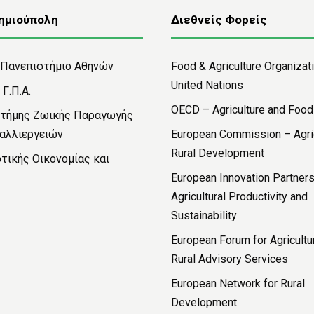
ημιούπολη
Διεθνείς Φορείς
 Πανεπιστήμιο Αθηνών
Food & Agriculture Organizati
United Nations
Γ.Π.Α.
OECD – Agriculture and Food
στήμης Ζωικής Παραγωγής
αλλιεργειών
European Commission – Agric
Rural Development
τικής Οικονομίας και
European Innovation Partners
Agricultural Productivity and
Sustainability
European Forum for Agricultu
Rural Advisory Services
European Network for Rural
Development