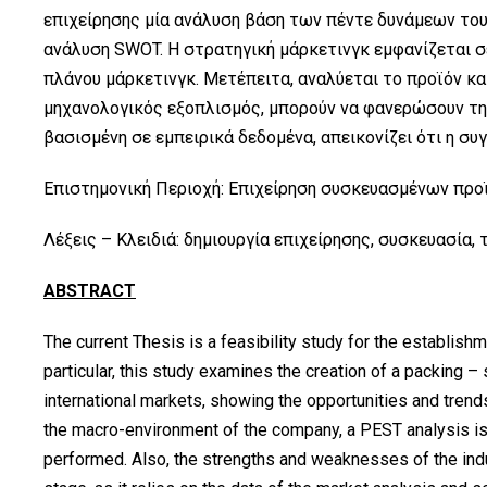
επιχείρησης μία ανάλυση βάση των πέντε δυνάμεων του 
ανάλυση SWOT. Η στρατηγική μάρκετινγκ εμφανίζεται σε
πλάνου μάρκετινγκ. Μετέπειτα, αναλύεται το προϊόν και
μηχανολογικός εξοπλισμός, μπορούν να φανερώσουν τη
βασισμένη σε εμπειρικά δεδομένα, απεικονίζει ότι η συ
Επιστημονική Περιοχή: Επιχείρηση συσκευασμένων πρ
Λέξεις – Κλειδιά: δημιουργία επιχείρησης, συσκευασία,
ABSTRACT
The current Thesis is a feasibility study for the establish
particular, this study examines the creation of a packing – 
international markets, showing the opportunities and trends
the macro-environment of the company, a PEST analysis is
performed. Also, the strengths and weaknesses of the indu