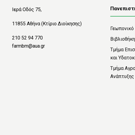
Πανεπιστ
Ιερά Οδός 75,
11855 Αθήνα (Κτίριο Διοίκησης)
Γεωπονικό
210 52 94 770
Bιβλιοθήκη 
farmbm@aua.gr
Τμήμα Επι
και Υδατοκ
Τμήμα Αγρο
Ανάπτυξης